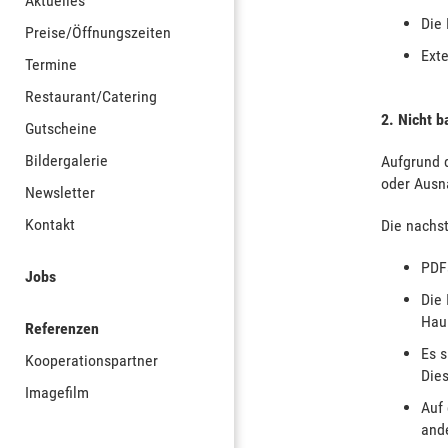
Aktuelles
Die 
Preise/Öffnungszeiten
Exte
Termine
Restaurant/Catering
2. Nicht b
Gutscheine
Bildergalerie
Aufgrund 
oder Ausn
Newsletter
Kontakt
Die nachst
PDFs
Jobs
Die 
Haup
Referenzen
Es s
Kooperationspartner
Dies
Imagefilm
Auf 
and