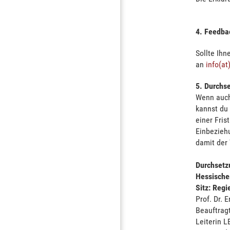
4. Feedbac
Sollte Ihn
an
info(at
5. Durchs
Wenn auch
kannst du 
einer Fri
Einbeziehu
damit der
Durchsetz
Hessisches
Sitz: Reg
Prof. Dr.
Beauftragt
Leiterin 