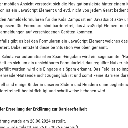
er mobilen Ansicht versteckt sich die Navigationsleiste hinter einem 
on ist ein JavaScript Element und evtl. nicht von jedem Gerät bedienb
 den Anmeldeformularen für die Kids Camps ist ein JavaScript aktiv
passen. Die Formulare sind barrierefrei, das JavaScript Element nur
lermeldungen auf verschiedenen Geräten kommen.
falls gibt es bei den Formularen ein JavaScript Element welches da
itert. Dabei entsteht dieselbe Situation wie oben genannt.
 Schutz vor automatisierten Spam-Eingaben wird ein sogenannter 'H
elt es sich um ein unsichtbares Formularfeld, das reguläre Nutzer ni
efüllt werden, wird die Eingabe als Spam erkannt. Das Feld ist so imp
enreader-Nutzende nicht zugänglich ist und somit keine Barriere darst
ell sind einige Bilder in unseren Slidern und Headern ohne begleitend
ierefreiheit beeinträchtigt und schrittweise behoben wird.
er Erstellung der Erklärung zur Barrierefreiheit
ärung wurde am 20.06.2024 erstellt.
ung wurde zuletzt am 25.06.2025 überprüft.