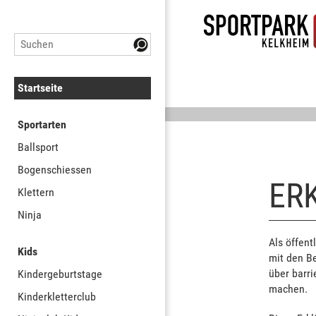
Startseite
Sportarten
Ballsport
Bogenschiessen
ER
Klettern
Ninja
Als öffent
Kids
mit den B
über barri
Kindergeburtstage
machen.
Kinderkletterclub