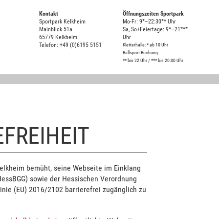
Kontakt
Öffnungszeiten Sportpark
Sportpark Kelkheim
Mo-Fr: 9*–22:30** Uhr
Mainblick 51a
Sa, So+Feiertage: 9*–21***
65779 Kelkheim
Uhr
Telefon: +49 (0)6195 5151
Kletterhalle: * ab 10 Uhr
Ballsport-Buchung:
** bis 22 Uhr / *** bis 20:30 Uhr
FREIHEIT
k Kelkheim bemüht, seine Webseite im Einklang
HessBGG) sowie der Hessischen Verordnung
inie (EU) 2016/2102 barrierefrei zugänglich zu