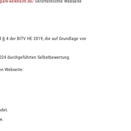
tpark-kelkheim.de/
veröffentlichte Webseite
d § 4 der BITV HE 2019, die auf Grundlage von
2024 durchgeführten Selbstbewertung.
en Webseite:
ndet.
e.