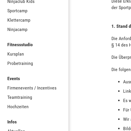
Diese Erkl
Ninjaclub Kids
der Sport
Sportcamp
Klettercamp
1. Stand 
Ninjacamp
Die Anford
Fitnessstudio
§ 14 des 
Kursplan
Die Überp
Probetraining
Die folgen
Events
Aus
Firmenevents / Incentives
Link
Teamtraining
Es w
Hochzeiten
Für 
Wir 
Infos
Bild