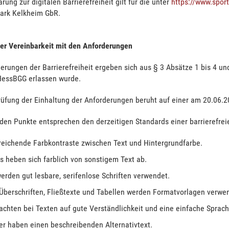
ärung zur digitalen Barrierefreiheit gilt für die unter
https://www.spor
park Kelkheim GbR.
der Vereinbarkeit mit den Anforderungen
erungen der Barrierefreiheit ergeben sich aus § 3 Absätze 1 bis 4 un
HessBGG erlassen wurde.
rüfung der Einhaltung der Anforderungen beruht auf einer am 20.06.
den Punkte entsprechen den derzeitigen Standards einer barrierefrei
reichende Farbkontraste zwischen Text und Hintergrundfarbe.
s heben sich farblich von sonstigem Text ab.
erden gut lesbare, serifenlose Schriften verwendet.
Überschriften, Fließtexte und Tabellen werden Formatvorlagen verwe
achten bei Texten auf gute Verständlichkeit und eine einfache Sprach
er haben einen beschreibenden Alternativtext.