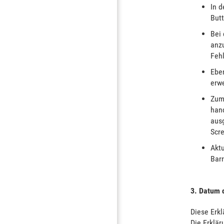
In d
Butt
Bei
anzu
Feh
Eben
erwe
Zum
hand
ausg
Scre
Aktu
Barr
3. Datum d
Diese Erkl
Die Erklär