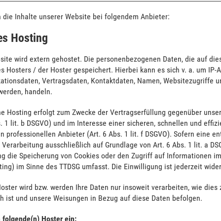
 die Inhalte unserer Website bei folgendem Anbieter:
es Hosting
site wird extern gehostet. Die personenbezogenen Daten, die auf die
s Hosters / der Hoster gespeichert. Hierbei kann es sich v. a. um IP
tionsdaten, Vertragsdaten, Kontaktdaten, Namen, Websitezugriffe un
werden, handeln.
ne Hosting erfolgt zum Zwecke der Vertragserfüllung gegenüber uns
s. 1 lit. b DSGVO) und im Interesse einer sicheren, schnellen und effi
n professionellen Anbieter (Art. 6 Abs. 1 lit. f DSGVO). Sofern eine 
e Verarbeitung ausschließlich auf Grundlage von Art. 6 Abs. 1 lit. a 
ng die Speicherung von Cookies oder den Zugriff auf Informationen im
ting) im Sinne des TTDSG umfasst. Die Einwilligung ist jederzeit wider
oster wird bzw. werden Ihre Daten nur insoweit verarbeiten, wie dies 
ch ist und unsere Weisungen in Bezug auf diese Daten befolgen.
 folgende(n) Hoster ein: