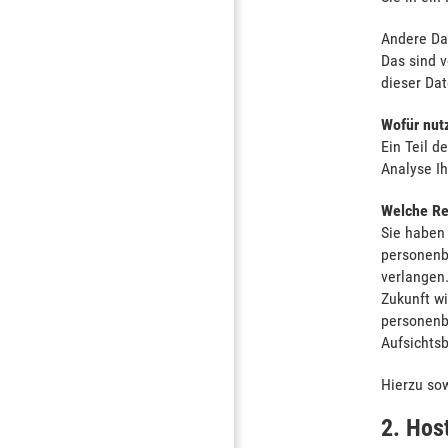
Andere Da
Das sind v
dieser Dat
Wofür nutz
Ein Teil d
Analyse I
Welche Re
Sie haben 
personenb
verlangen.
Zukunft w
personenb
Aufsichts
Hierzu so
2. Hos