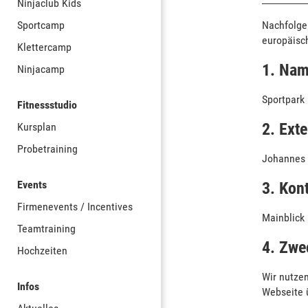
Ninjaclub Kids
Sportcamp
Nachfolge
europäisc
Klettercamp
1. Nam
Ninjacamp
Sportpark
Fitnessstudio
2. Ext
Kursplan
Probetraining
Johannes
Events
3. Kont
Firmenevents / Incentives
Mainblick 
Teamtraining
4. Zwe
Hochzeiten
Wir nutze
Infos
Webseite 