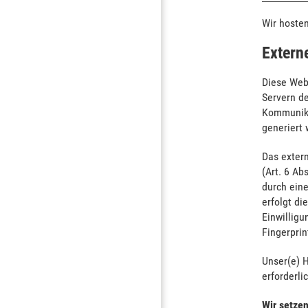
Wir hosten
Extern
Diese Web
Servern de
Kommunika
generiert 
Das exter
(Art. 6 Ab
durch eine
erfolgt di
Einwilligu
Fingerprin
Unser(e) H
erforderli
Wir setzen