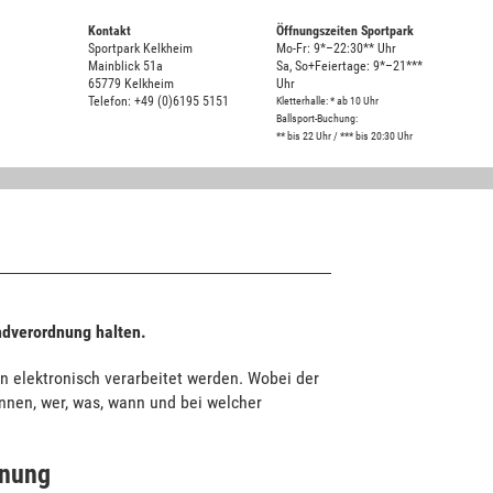
Kontakt
Öffnungszeiten Sportpark
Sportpark Kelkheim
Mo-Fr: 9*–22:30** Uhr
Mainblick 51a
Sa, So+Feiertage: 9*–21***
65779 Kelkheim
Uhr
Telefon: +49 (0)6195 5151
Kletterhalle: * ab 10 Uhr
Ballsport-Buchung:
** bis 22 Uhr / *** bis 20:30 Uhr
ndverordnung halten.
n elektronisch verarbeitet werden. Wobei der
nnen, wer, was, wann und bei welcher
dnung