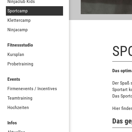
Ninjaclub Kids
Sportcamp
Klettercamp
Ninjacamp
Fitnessstudio
SP
Kursplan
Probetraining
Das optima
Events
Der Spaß s
Firmenevents / Incentives
Sportart 
Das Sportc
Teamtraining
Hochzeiten
Hier finde
Das g
Infos