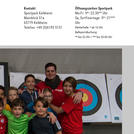
Kontakt
Öffnungszeiten Sportpark
Sportpark Kelkheim
Mo-Fr: 9*–22:30** Uhr
Mainblick 51a
Sa, So+Feiertage: 9*–21***
65779 Kelkheim
Uhr
Telefon: +49 (0)6195 5151
Kletterhalle: * ab 10 Uhr
Ballsport-Buchung:
** bis 22 Uhr / *** bis 20:30 Uhr