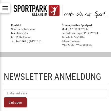
Kontakt
Öffnungszeiten Sportpark
Sportpark Kelkheim
Mo-Fr: 9*–22:30** Uhr
Mainblick 51a
Sa, So+Feiertage: 9*–21*** Uhr
65779 Kelkheim
Kletterhalle: * ab 10 Uhr
Telefon: +49 (0)6195 5151
Ballsport-Buchung:
** bis 22 Uhr / *** bis 20:30 Uhr
NEWSLETTER ANMELDUNG