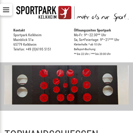
Kontakt
Öffnungszeiten Sportpark
Sportpark Kelkheim
Mo-Fr: 9*–22:30** Uhr
Mainblick 51a
Sa, So+Feiertage: 9*–21*** Uhr
65779 Kelkheim
Kletterhalle: * ab 10 Uhr
Telefon: +49 (0)6195 5151
Ballsport-Buchung:
** bis 22 Uhr / *** bis 20:30 Uhr