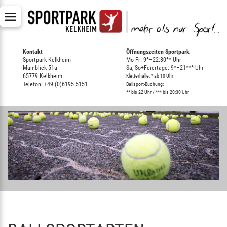
Kontakt
Öffnungszeiten Sportpark
Sportpark Kelkheim
Mo-Fr: 9*–22:30** Uhr
Mainblick 51a
Sa, So+Feiertage: 9*–21*** Uhr
65779 Kelkheim
Kletterhalle: * ab 10 Uhr
Telefon: +49 (0)6195 5151
Ballsport-Buchung:
** bis 22 Uhr / *** bis 20:30 Uhr