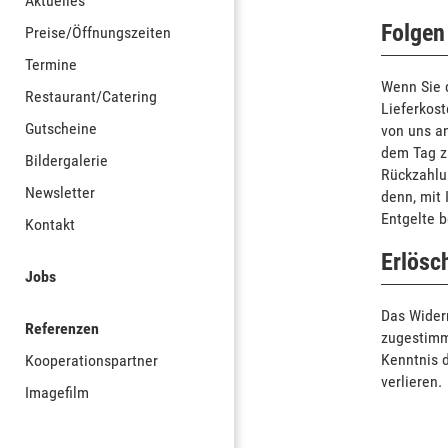
Aktuelles
Folgen
Preise/Öffnungszeiten
Termine
Wenn Sie d
Restaurant/Catering
Lieferkost
Gutscheine
von uns a
dem Tag zu
Bildergalerie
Rückzahlun
Newsletter
denn, mit
Entgelte b
Kontakt
Erlösc
Jobs
Das Widerr
Referenzen
zugestimmt
Kenntnis d
Kooperationspartner
verlieren.
Imagefilm