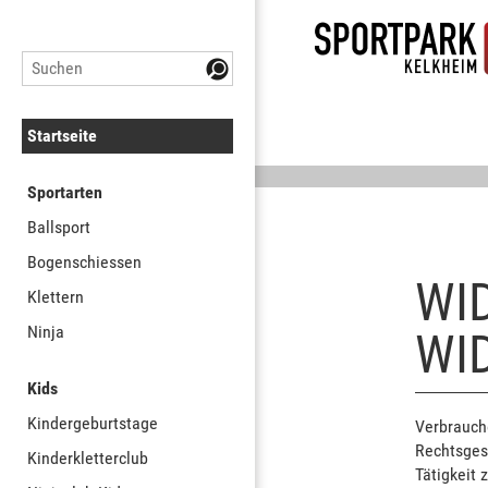
Startseite
Sportarten
Ballsport
Bogenschiessen
WI
Klettern
Ninja
WI
Kids
Kindergeburtstage
Verbrauche
Rechtsges
Kinderkletterclub
Tätigkeit