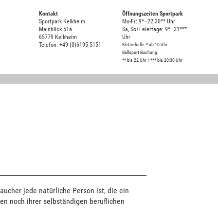
Kontakt
Öffnungszeiten Sportpark
Sportpark Kelkheim
Mo-Fr: 9*–22:30** Uhr
Mainblick 51a
Sa, So+Feiertage: 9*–21***
65779 Kelkheim
Uhr
Telefon: +49 (0)6195 5151
Kletterhalle: * ab 10 Uhr
Ballsport-Buchung:
** bis 22 Uhr / *** bis 20:30 Uhr
ucher jede natürliche Person ist, die ein
en noch ihrer selbständigen beruflichen