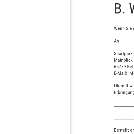
B.
Wenn Sie d
An
Sportpark
Mainblick
65779 Kel
E-Mail: i
Hiermit wi
Erbringung
___________
___________
Bestellt a