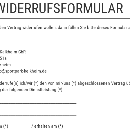
 WIDERRUFSFORMULAR
en Vertrag widerrufen wollen, dann füllen Sie bitte dieses Formular 
 Kelkheim GbR
 51a
kheim
nfo@sportpark-kelkheim.de
derrufe(n) ich/wir (*) den von mir/uns (*) abgeschlossenen Vertrag ü
 der folgenden Dienstleistung (*)
____________________________________________
____________________________________________
m (*) ____________ / erhalten am (*) __________________