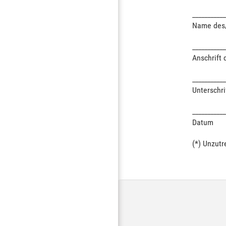
___________
Name des/
___________
Anschrift 
___________
Unterschri
___________
Datum
(*) Unzutr