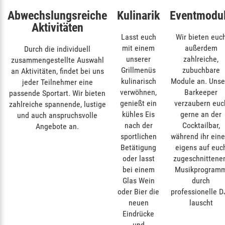
Abwechslungsreiche
Kulinarik
Eventmodu
Aktivitäten
Lasst euch
Wir bieten euc
mit einem
außerdem
Durch die individuell
unserer
zahlreiche,
zusammengestellte Auswahl
Grillmenüs
zubuchbare
an Aktivitäten, findet bei uns
kulinarisch
Module an. Unse
jeder Teilnehmer eine
verwöhnen,
Barkeeper
passende Sportart. Wir bieten
genießt ein
verzaubern euc
zahlreiche spannende, lustige
kühles Eis
gerne an der
und auch anspruchsvolle
nach der
Cocktailbar,
Angebote an.
sportlichen
während ihr ein
Betätigung
eigens auf euc
oder lasst
zugeschnitten
bei einem
Musikprogram
Glas Wein
durch
oder Bier die
professionelle D
neuen
lauscht
Eindrücke
und