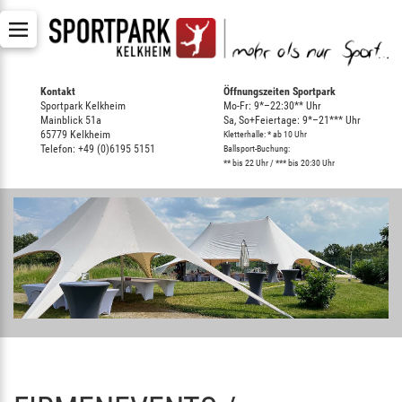
Kontakt
Öffnungszeiten Sportpark
Sportpark Kelkheim
Mo-Fr: 9*–22:30** Uhr
Mainblick 51a
Sa, So+Feiertage: 9*–21*** Uhr
65779 Kelkheim
Kletterhalle: * ab 10 Uhr
Telefon: +49 (0)6195 5151
Ballsport-Buchung:
** bis 22 Uhr / *** bis 20:30 Uhr