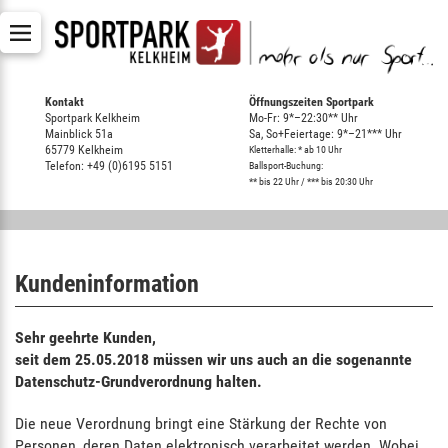
Kontakt
Öffnungszeiten Sportpark
Sportpark Kelkheim
Mo-Fr: 9*–22:30** Uhr
Mainblick 51a
Sa, So+Feiertage: 9*–21*** Uhr
65779 Kelkheim
Kletterhalle: * ab 10 Uhr
Telefon: +49 (0)6195 5151
Ballsport-Buchung:
** bis 22 Uhr / *** bis 20:30 Uhr
Kundeninformation
Sehr geehrte Kunden,
seit dem 25.05.2018 müssen wir uns auch an die sogenannte
Datenschutz-Grundverordnung halten.
Die neue Verordnung bringt eine Stärkung der Rechte von
Personen, deren Daten elektronisch verarbeitet werden. Wobei