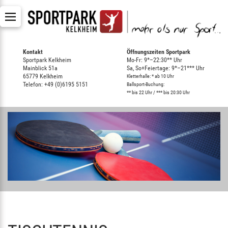
Kontakt
Öffnungszeiten Sportpark
Sportpark Kelkheim
Mo-Fr: 9*–22:30** Uhr
Mainblick 51a
Sa, So+Feiertage: 9*–21*** Uhr
65779 Kelkheim
Kletterhalle: * ab 10 Uhr
Telefon: +49 (0)6195 5151
Ballsport-Buchung:
** bis 22 Uhr / *** bis 20:30 Uhr