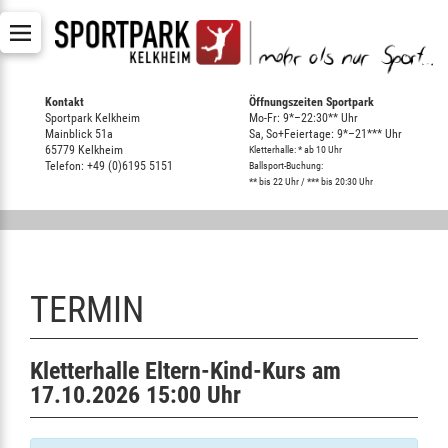
Kontakt
Öffnungszeiten Sportpark
Sportpark Kelkheim
Mo-Fr: 9*–22:30** Uhr
Mainblick 51a
Sa, So+Feiertage: 9*–21*** Uhr
65779 Kelkheim
Kletterhalle: * ab 10 Uhr
Telefon: +49 (0)6195 5151
Ballsport-Buchung:
** bis 22 Uhr / *** bis 20:30 Uhr
TERMIN
Kletterhalle Eltern-Kind-Kurs am
17.10.2026 15:00 Uhr