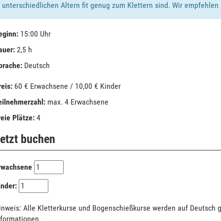
unterschiedlichen Altern fit genug zum Klettern sind. Wir empfehlen
eginn:
15:00 Uhr
auer:
2,5 h
prache:
Deutsch
reis:
60 € Erwachsene / 10,00 € Kinder
eilnehmerzahl:
max. 4 Erwachsene
reie Plätze:
4
etzt buchen
rwachsene
inder:
inweis: Alle Kletterkurse und Bogenschießkurse werden auf Deutsch 
nformationen.