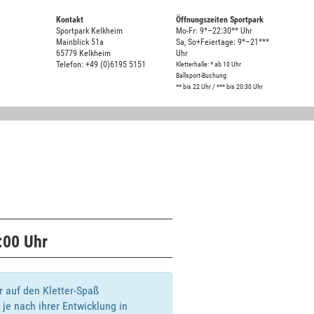
Kontakt
Öffnungszeiten Sportpark
Sportpark Kelkheim
Mo-Fr: 9*–22:30** Uhr
Mainblick 51a
Sa, So+Feiertage: 9*–21***
65779 Kelkheim
Uhr
Telefon: +49 (0)6195 5151
Kletterhalle: * ab 10 Uhr
Ballsport-Buchung:
** bis 22 Uhr / *** bis 20:30 Uhr
:00 Uhr
r auf den Kletter-Spaß
 je nach ihrer Entwicklung in