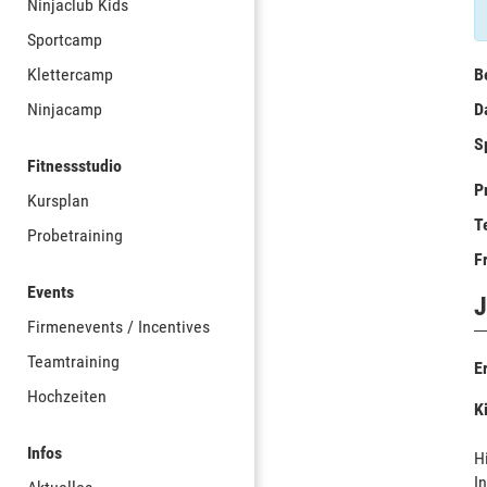
Ninjaclub Kids
Sportcamp
Klettercamp
B
Ninjacamp
D
S
Fitnessstudio
P
Kursplan
T
Probetraining
F
Events
J
Firmenevents / Incentives
Teamtraining
E
Hochzeiten
K
Infos
H
I