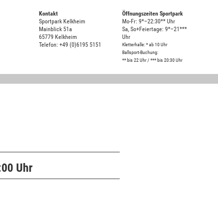
Kontakt
Öffnungszeiten Sportpark
Sportpark Kelkheim
Mo-Fr: 9*–22:30** Uhr
Mainblick 51a
Sa, So+Feiertage: 9*–21***
65779 Kelkheim
Uhr
Telefon: +49 (0)6195 5151
Kletterhalle: * ab 10 Uhr
Ballsport-Buchung:
** bis 22 Uhr / *** bis 20:30 Uhr
:00 Uhr