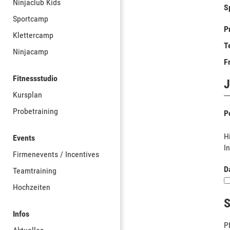
Ninjaclub Kids
S
Sportcamp
P
Klettercamp
T
Ninjacamp
F
Fitnessstudio
J
Kursplan
Probetraining
P
H
Events
I
Firmenevents / Incentives
D
Teamtraining
Hochzeiten
S
Infos
P