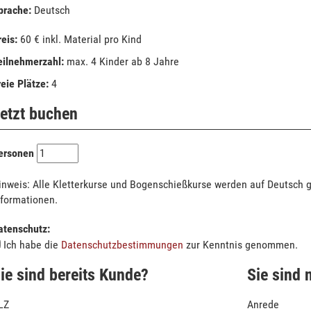
prache:
Deutsch
reis:
60 € inkl. Material pro Kind
eilnehmerzahl:
max. 4 Kinder ab 8 Jahre
reie Plätze:
4
etzt buchen
ersonen
inweis: Alle Kletterkurse und Bogenschießkurse werden auf Deutsch 
nformationen.
atenschutz:
Ich habe die
Datenschutzbestimmungen
zur Kenntnis genommen.
ie sind bereits Kunde?
Sie sind 
LZ
Anrede