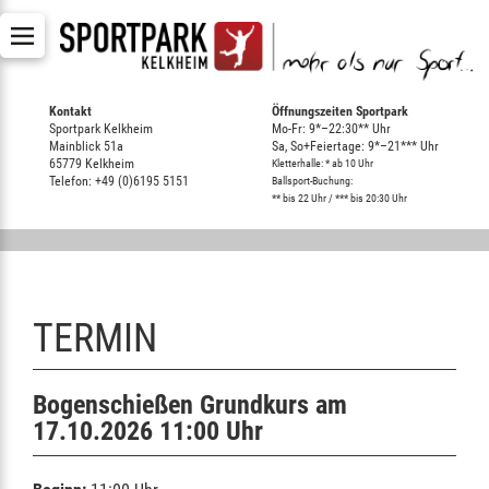
Kontakt
Öffnungszeiten Sportpark
Sportpark Kelkheim
Mo-Fr: 9*–22:30** Uhr
Mainblick 51a
Sa, So+Feiertage: 9*–21*** Uhr
65779 Kelkheim
Kletterhalle: * ab 10 Uhr
Telefon: +49 (0)6195 5151
Ballsport-Buchung:
** bis 22 Uhr / *** bis 20:30 Uhr
TERMIN
Bogenschießen Grundkurs am
17.10.2026 11:00 Uhr