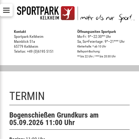
Kontakt
Öffnungszeiten Sportpark
Sportpark Kelkheim
Mo-Fr: 9*–22:30** Uhr
Mainblick 51a
Sa, So+Feiertage: 9*–21*** Uhr
65779 Kelkheim
Kletterhalle: * ab 10 Uhr
Telefon: +49 (0)6195 5151
Ballsport-Buchung:
** bis 22 Uhr / *** bis 20:30 Uhr
TERMIN
Bogenschießen Grundkurs am
05.09.2026 11:00 Uhr