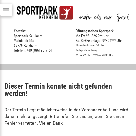
Kontakt
Öffnungszeiten Sportpark
Sportpark Kelkheim
Mo-Fr: 9*–22:30** Uhr
Mainblick 51a
Sa, So+Feiertage: 9*–21*** Uhr
65779 Kelkheim
Kletterhalle: * ab 10 Uhr
Telefon: +49 (0)6195 5151
Ballsport-Buchung:
** bis 22 Uhr / *** bis 20:30 Uhr
Dieser Termin konnte nicht gefunden
werden!
Der Termin liegt möglicherweise in der Vergangenheit und wird
daher nicht angezeigt. Bitte rufen Sie uns an, wenn Sie einen
Fehler vermuten. Vielen Dank!