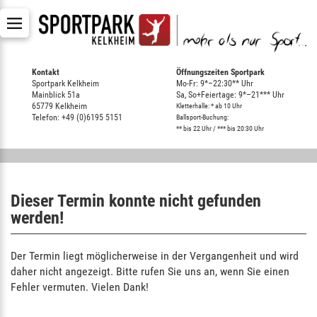
Kontakt
Öffnungszeiten Sportpark
Sportpark Kelkheim
Mo-Fr: 9*–22:30** Uhr
Mainblick 51a
Sa, So+Feiertage: 9*–21*** Uhr
65779 Kelkheim
Kletterhalle: * ab 10 Uhr
Telefon: +49 (0)6195 5151
Ballsport-Buchung:
** bis 22 Uhr / *** bis 20:30 Uhr
Dieser Termin konnte nicht gefunden
werden!
Der Termin liegt möglicherweise in der Vergangenheit und wird
daher nicht angezeigt. Bitte rufen Sie uns an, wenn Sie einen
Fehler vermuten. Vielen Dank!