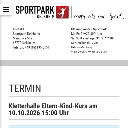
Kontakt
Öffnungszeiten Sportpark
Sportpark Kelkheim
Mo-Fr: 9*–22:30** Uhr
Mainblick 51a
Sa, So+Feiertage: 9*–21*** Uhr
65779 Kelkheim
Kletterhalle: * ab 10 Uhr
Telefon: +49 (0)6195 5151
Ballsport-Buchung:
** bis 22 Uhr / *** bis 20:30 Uhr
TERMIN
Kletterhalle Eltern-Kind-Kurs am
10.10.2026 15:00 Uhr