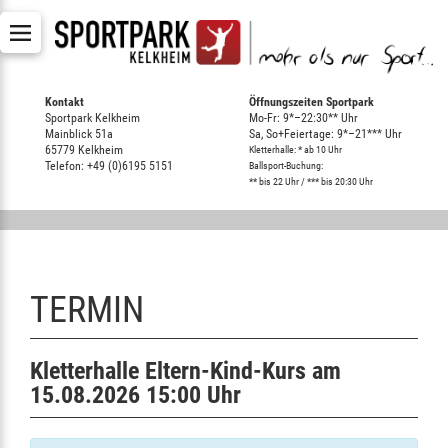
Kontakt
Öffnungszeiten Sportpark
Sportpark Kelkheim
Mo-Fr: 9*–22:30** Uhr
Mainblick 51a
Sa, So+Feiertage: 9*–21*** Uhr
65779 Kelkheim
Kletterhalle: * ab 10 Uhr
Telefon: +49 (0)6195 5151
Ballsport-Buchung:
** bis 22 Uhr / *** bis 20:30 Uhr
TERMIN
Kletterhalle Eltern-Kind-Kurs am
15.08.2026 15:00 Uhr