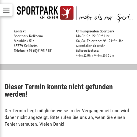
Kontakt
Öffnungszeiten Sportpark
Sportpark Kelkheim
Mo-Fr: 9*–22:30** Uhr
Mainblick 51a
Sa, So+Feiertage: 9*–21*** Uhr
65779 Kelkheim
Kletterhalle: * ab 10 Uhr
Telefon: +49 (0)6195 5151
Ballsport-Buchung:
** bis 22 Uhr / *** bis 20:30 Uhr
Dieser Termin konnte nicht gefunden
werden!
Der Termin liegt möglicherweise in der Vergangenheit und wird
daher nicht angezeigt. Bitte rufen Sie uns an, wenn Sie einen
Fehler vermuten. Vielen Dank!