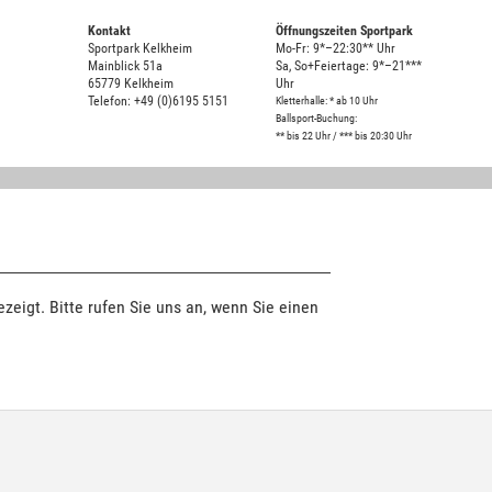
Kontakt
Öffnungszeiten Sportpark
Sportpark Kelkheim
Mo-Fr: 9*–22:30** Uhr
Mainblick 51a
Sa, So+Feiertage: 9*–21***
65779 Kelkheim
Uhr
Telefon: +49 (0)6195 5151
Kletterhalle: * ab 10 Uhr
Ballsport-Buchung:
** bis 22 Uhr / *** bis 20:30 Uhr
zeigt. Bitte rufen Sie uns an, wenn Sie einen