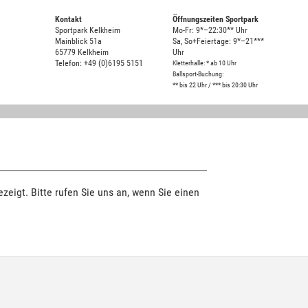
Kontakt
Öffnungszeiten Sportpark
Sportpark Kelkheim
Mo-Fr: 9*–22:30** Uhr
Mainblick 51a
Sa, So+Feiertage: 9*–21***
65779 Kelkheim
Uhr
Telefon: +49 (0)6195 5151
Kletterhalle: * ab 10 Uhr
Ballsport-Buchung:
** bis 22 Uhr / *** bis 20:30 Uhr
zeigt. Bitte rufen Sie uns an, wenn Sie einen